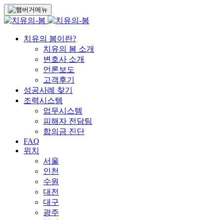
치유의 봄이란?
치유의 봄 소개
변호사 소개
언론보도
고객후기
성공사례 찾기
조력시스템
업무시스템
피해자 전담팀
합의금 진단
FAQ
위치
서울
인천
수원
대전
대구
광주