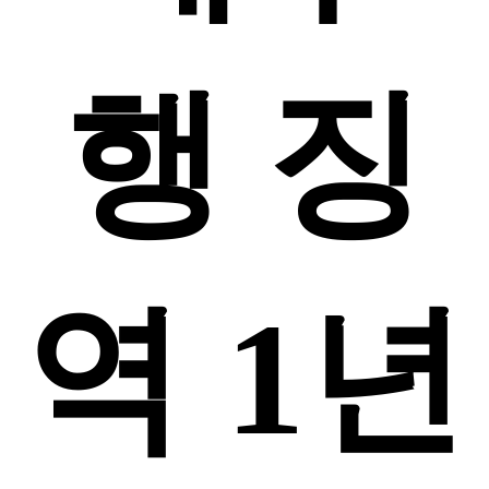
행 징
역 1년