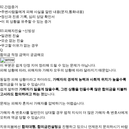
02.간접증거
•주변사람들에게 피해 사실을 알린 내용(문자,통화내용)
•정신과 진료 기록, 심리 상담 확인서
•이 외 상황을 유추할 수 있는 증거
03.피해자진술 =신빙성
•일관된 진술
•모순 없는 진술
•무고할 이유가 없는 경우
Q.
합의금 적정 금액이 궁금해요
이 부분은 쉽게 단정 지어 정리해 드릴 수 있는 문제가 아닙니다.
피해 상황에 따라, 피해자와 가해자 모두의 상황에 따라 달라지기 때문입니다.
동일한 피해 상황이라고 하더라도,
가해자의 경제적 능력과 사회적 위치가 높을수록
합의금을 더 높일 수 있습니다.
쉽게 말하면
가해자가 잃을게 많을수록, 그런 상황을 만들수록 많은 합의금을 지불하
고서라도 합의하려고 하는 것
입니다.
문제는 피해자 혼자서 가해자를 압박하기는 어렵습니다.
가해자 측 변호사를 일반인이 상대할 경우 법적 지식이 더 많은 가해자 측 변호사에게
오히려 역공 당할 수 있습니다.
치유의봄에선
합의대행, 합의금컨설팅
을 진행하고 있으니 언제든지 문의하시기 바랍