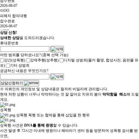
접수완료
2026-08-07
이OO
피해자 합의대행
접수완료
2026-08-07
이OO
상담 신청!
피해자 합의대행
상세한 상담
을 도와드리겠습니다.
접수완료
휴대폰번호
2026-08-07
이OO
어떤 범죄를 당하셨나요? (중복 선택 가능)
피해자 합의대행
강간
(성폭행)
강제추행
(성추행)
디지털 성범죄
(몰카 촬영, 합성사진, 음란물 유
접수완료
포)
기타 성범죄
2026-08-07
궁금하신 내용은 무엇인가요?
이OO
피해자 합의대행
접수완료
상담신청하기
※ 의뢰인의 개인정보 및 상담내용은 철저히 비밀리에 관리됩니다.
현재 처한 상황이 너무나 막막하다는 것 잘 알아요
치유의 봄이
막막함을
해소
해 드릴
게요.
성폭행
성폭행
폭행 또는 협박을 통해 삽입을 한 행위
성폭행 사건은
DNA를 통해 증명
할 수 있습니다.
사건 발생 후 72시간 이내에 병원이나 해바라기 센터 등을 방문하여 성폭행 검사를 받
으면,