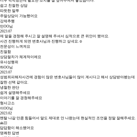
너무 막막했는데 필요한 조치를 잘 짚어주셔서 좋았습니다.
쉽고 친절한 상담
따뜻한 말투
주말상담이 가능했어요
강제추행
민OO님
2023.07
제 말을 경청해 주시고 잘 설명해 주셔서 심적으로 큰 위안이 됐어요.
사건 진행하게 되면 변호사님과 진행하고 싶네요.☺
전문성이 느껴져요
친절함
상담절차가 체계적이에요
유사성행위
하OO님
2023.07
성범죄피해자사건에 경험이 많은 변호사님들이 많이 계시다고 해서 상담받아봤는데
잘한 선택 같아요.
냉철한 판단
쉽게 설명해주세요
이야기를 잘 경청해주세요
형사고소
이OO님
2023.02
멘탈 나갈 만큼 힘들어서 말도 제대로 안 나왔는데 현실적인 조언을 정말 잘해주세요.
🙏🏻
답답함이 해소됐어요
명쾌한 답변