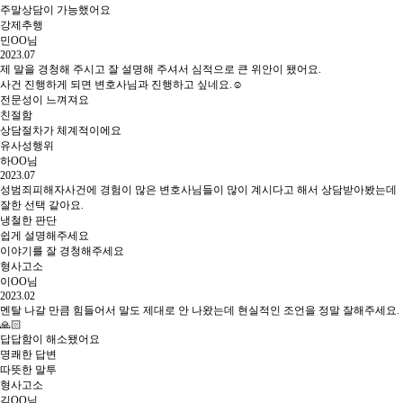
주말상담이 가능했어요
강제추행
민OO님
2023.07
제 말을 경청해 주시고 잘 설명해 주셔서 심적으로 큰 위안이 됐어요.
사건 진행하게 되면 변호사님과 진행하고 싶네요.☺
전문성이 느껴져요
친절함
상담절차가 체계적이에요
유사성행위
하OO님
2023.07
성범죄피해자사건에 경험이 많은 변호사님들이 많이 계시다고 해서 상담받아봤는데
잘한 선택 같아요.
냉철한 판단
쉽게 설명해주세요
이야기를 잘 경청해주세요
형사고소
이OO님
2023.02
멘탈 나갈 만큼 힘들어서 말도 제대로 안 나왔는데 현실적인 조언을 정말 잘해주세요.
🙏🏻
답답함이 해소됐어요
명쾌한 답변
따뜻한 말투
형사고소
김OO님