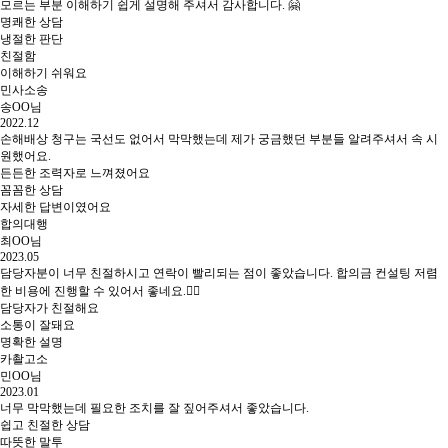
모르는 부분 이해하기 쉽게 설명해 주셔서 감사합니다. 🤗
명쾌한 상담
냉절한 판단
친절함
이해하기 쉬워요
민사소송
송OO님
2022.12
손해배상 청구는 국선도 없어서 막막했는데 제가 궁금했던 부분들 알려주셔서 속 시
원했어요.
든든한 조력자로 느껴졌어요
꼼꼼한 상담
자세한 답변이였어요
합의대행
최OO님
2023.05
담당자분이 너무 친절하시고 연락이 빨리되는 점이 좋았습니다. 합의금 컨설팅 저렴
한 비용에 진행할 수 있어서 좋네요.👍🏻
담당자가 친절해요
소통이 잘돼요
명확한 설명
카촬고소
민OO님
2023.01
너무 막막했는데 필요한 조치를 잘 짚어주셔서 좋았습니다.
쉽고 친절한 상담
따뜻한 말투