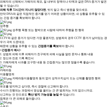
피해자의 신체에서 가해자의 체모, 질 내부의 정액이나 타액과 같은 DNA 증거가 발견
될 수 있습니다.
피해 직후 72시간이 지나지 않았다면
, 씻지 말고 즉시 병원을 찾으세요.
만약 DNA와 같은 직접적인 증거를 얻기 어려운 상황이라면, 내 상황을 유추할 수 있
는 간접 증거를 확보해야 합니다.
성추행
성추행
폭행 또는 협박으로 사람에 대하여 추행을 한 행위
CCTV와 같은 증거가 있다면 가장 좋겠지만, 성범죄의 경우 CCTV 증거가 남아있는 경
우가 극히 드문데요.
때문에 상황을 유추할 수 있는
간접증거를 확보
해야 합니다.
<간접증거 예시>
1. 성범죄 피해 이후 피해자가 친구에게 피해 사실을 알린 문자나 통화 내용
2. 정신과 진료 기록 확인서
3. 가해자에게 사과를 요구한 내용 등 간접증거는 많으면 많을수록 좋습니다.
카메라등
이용촬영죄
카메라등이용촬영죄
동의 없이 성적수치심이 드는 신체를 촬영한 행위
유포를 방지하고 싶다면, 즉시 경찰에 신고해야 합니다.
수사가 진행되는 과정에서 영상을 올리는 간 큰 범죄자는 거의 없으니까요.
신고하는 것 만으로도
확산 방지 가능성을 높일 수
있습니다.
침묵은 더 큰 피해로 돌아옵니다.
스토킹