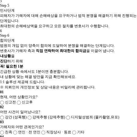
5
Step 5
민사단계
피해자가 가해자에 대해 손해배상을 요구하거나 법적 분쟁을 해결하기 위해 진행되는
단계입니다.
최대한의 손해배상액을 요구하고 모든 절차를 변호사가 수행합니다.
6
Step 6
합의단계
법원의 개입 없이 양측이 합의에 도달하여 분쟁을 해결하는 단계입니다.
변호사가 가해자 측과
직접 연락하여 최대한의 합의금
을 이끌어 냅니다.
내상황
을
진단
하기 위해
꼭! 필요한 1분
긴급한 상황 속에서도 1분이면 충분합니다.
내 상황에 맞는 해결 방안을 지금 확인해보세요.
1:1 솔루션 제공해 드립니다.
※ 의뢰인의 개인정보 및 상담 내용은 비밀리에 관리됩니다.
01
현재, 어떤 상황인가요?
신고전
신고후
02
어떤 사건이 일어났나요?
강간 (성폭행)
강제추행 (강제추행)
디지털성범죄 (몰카촬영,유포)
03
가해자와 어떤 관계인가요?
친족
연인 · 전 연인
직장상사 · 동료
기타