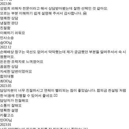
2023.06
성범죄 피해자 전문이라고 해서 상담받아봤는데 잘한 선택인 것 같아요.
모르는 부분 이해하기 쉽게 설명해 주셔서 감사합니다. 🤗
명쾌한 상담
냉절한 판단
친절함
이해하기 쉬워요
민사소송
송OO님
2022.12
손해배상 청구는 국선도 없어서 막막했는데 제가 궁금했던 부분들 알려주셔서 속 시
원했어요.
든든한 조력자로 느껴졌어요
꼼꼼한 상담
자세한 답변이였어요
합의대행
최OO님
2023.05
담당자분이 너무 친절하시고 연락이 빨리되는 점이 좋았습니다. 합의금 컨설팅 저렴
한 비용에 진행할 수 있어서 좋네요.👍🏻
담당자가 친절해요
소통이 잘돼요
명확한 설명
카촬고소
민OO님
2023.01